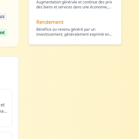
Augmentation générale et continue des prix
des biens et services dans une économie,
réduisant le pou
…
us
Rendement
Bénéfice ou revenu généré par un
nt
investissement, généralement exprimé en
pourcentage de son coût ini
…
 et
hat