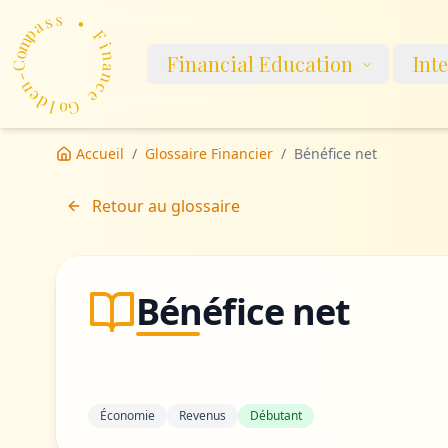
p
a
m
s
o
s
C
-
•
n
Financial Education
Int
e
F
d
i
n
l
o
a
G
n
c
e
Accueil
/
Glossaire Financier
/
Bénéfice net
Retour au glossaire
Bénéfice net
Économie
Revenus
Débutant