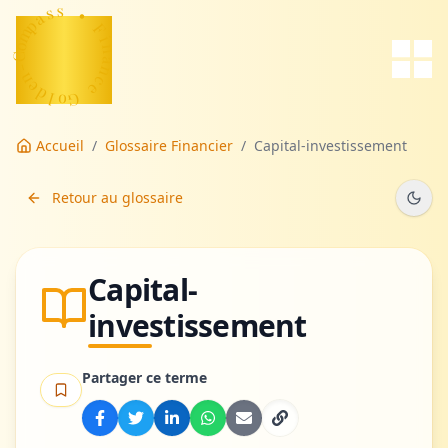
s
a
s
p
m
•
o
C
F
-
i
n
n
e
a
d
n
c
l
o
e
G
Accueil
/
Glossaire Financier
/
Capital-investissement
Retour au glossaire
Capital-
investissement
Partager ce terme