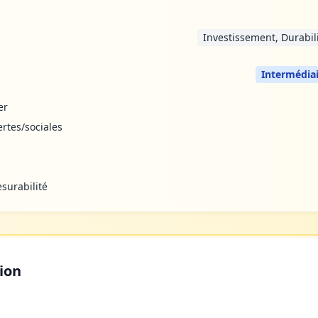
Investissement, Durabil
Intermédia
er
ertes/sociales
esurabilité
tion