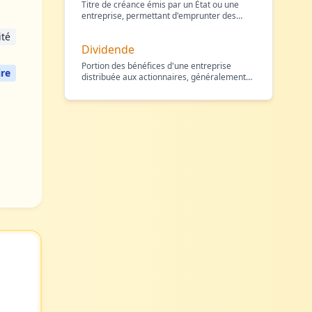
Titre de créance émis par un État ou une
entreprise, permettant d'emprunter des
fonds à un taux d'in
…
ité
Dividende
Portion des bénéfices d'une entreprise
ire
distribuée aux actionnaires, généralement
en numéraire (parfo
…