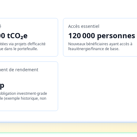
é
Accès essentiel
00 tCO₂e
120 000 personnes
tées via projets d’efficacité
Nouveaux bénéficiaires ayant accès à
e dans le portefeuille.
l’eau/énergie/finance de base.
ent de rendement
pp
 obligation investment-grade
e (exemple historique, non