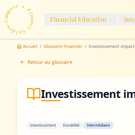
p
a
m
s
o
s
C
-
•
n
Financial Education
Int
F
e
d
i
n
l
o
a
G
n
c
e
Accueil
/
Glossaire Financier
/
Investissement impact
Retour au glossaire
Investissement i
Investissement
Durabilité
Intermédiaire