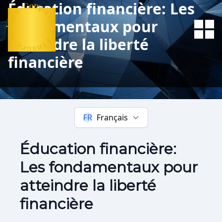
Éducation financière: Les
n
e
d
-
C
l
o
o
m
G
fondamentaux pour
p
e
a
c
s
atteindre la liberté
n
s
a
n
•
i
F
financière
FR
Français
Éducation financière:
Les fondamentaux pour
atteindre la liberté
financière