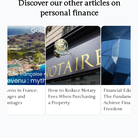
Discover our other articles on
personal finance
Coming soon
How to Reduce Notary
Financial Education:
Understandin
Fees When Purchasing
The Fundamentals to
Compound Int
a Property
Achieve Financial
The Secret t
Freedom
Your Savings